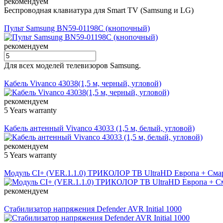
рекомендуем
Беспроводная клавиатура для Smart TV (Samsung и LG)
Пульт Samsung BN59-01198C (кнопочный)
рекомендуем
Для всех моделей телевизоров Samsung.
Кабель Vivanco 43038(1,5 м, черный, угловой)
рекомендуем
5 Years warranty
Кабель антенный Vivanco 43033 (1,5 м, белый, угловой)
рекомендуем
5 Years warranty
Модуль CI+ (VER.1.1.0) ТРИКОЛОР ТВ UltraHD Европа + Смар
рекомендуем
Стабилизатор напряжения Defender AVR Initial 1000