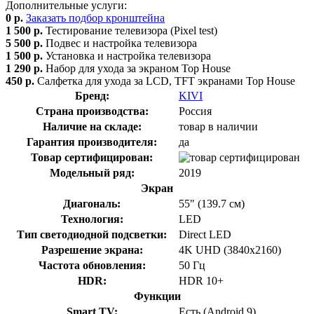
Дополнительные услуги:
0 р.
Заказать подбор кронштейна
1 500 р.
Тестирование телевизора (Pixel test)
5 500 р.
Подвес и настройка телевизора
1 500 р.
Установка и настройка телевизора
1 290 р.
Набор для ухода за экраном Top House
450 р.
Салфетка для ухода за LCD, TFT экранами Top House
Бренд:
KIVI
Страна производства:
Россия
Наличие на складе:
товар в наличии
Гарантия производителя:
да
Товар сертифицирован:
Модельный ряд:
2019
Экран
Диагональ:
55" (139.7 см)
Технология:
LED
Тип светодиодной подсветки:
Direct LED
Разрешение экрана:
4K UHD (3840х2160)
Частота обновления:
50 Гц
HDR:
HDR 10+
Функции
Smart TV:
Есть (Android 9)