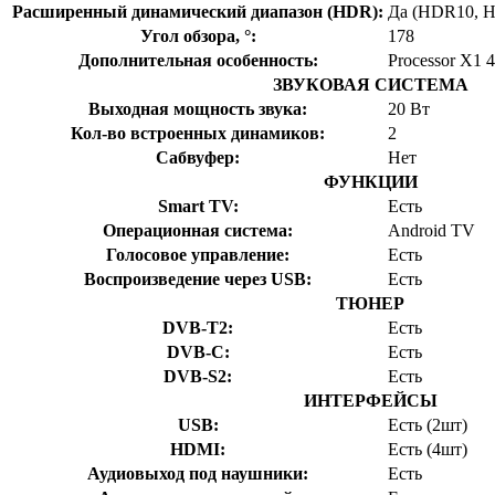
Расширенный динамический диапазон (HDR):
Да (HDR10, H
Угол обзора, °:
178
Дополнительная особенность:
Processor X1
ЗВУКОВАЯ СИСТЕМА
Выходная мощность звука:
20 Вт
Кол-во встроенных динамиков:
2
Сабвуфер:
Нет
ФУНКЦИИ
Smart TV:
Есть
Операционная система:
Android TV
Голосовое управление:
Есть
Воспроизведение через USB:
Есть
ТЮНЕР
DVB-T2:
Есть
DVB-C:
Есть
DVB-S2:
Есть
ИНТЕРФЕЙСЫ
USB:
Есть (2шт)
HDMI:
Есть (4шт)
Аудиовыход под наушники:
Есть