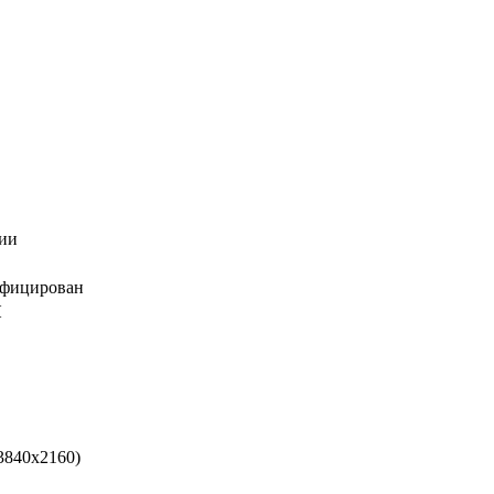
чии
И
3840x2160)