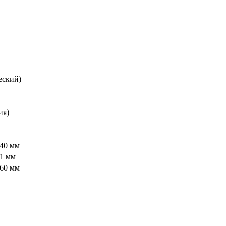
еский)
ия)
340 мм
71 мм
160 мм