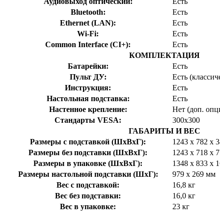
Аудиовыход оптический:
Есть
Bluetooth:
Есть
Ethernet (LAN):
Есть
Wi-Fi:
Есть
Common Interface (CI+):
Есть
КОМПЛЕКТАЦИЯ
Батарейки:
Есть
Пульт ДУ:
Есть (классич
Инструкция:
Есть
Настольная подставка:
Есть
Настенное крепление:
Нет (доп. опц
Стандарты VESA:
300x300
ГАБАРИТЫ И ВЕС
Размеры с подставкой (ШхВхГ):
1243 x 782 x 
Размеры без подставки (ШхВхГ):
1243 x 718 x 
Размеры в упаковке (ШхВхГ):
1348 x 833 x 
Размеры настольной подставки (ШхГ):
979 х 269 мм
Вес с подставкой:
16,8 кг
Вес без подставки:
16,0 кг
Вес в упаковке:
23 кг