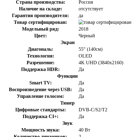
Страна производства:
Россия
Наличие на складе:
отсутствует
Гарантия производителя:
да
Товар сертифицирован:
Модельный ряд:
2018
Цвет:
Черный
Экран
Диагональ:
55" (140см)
Технология:
OLED
Разрешение:
4K UHD (3840x2160)
Поддержка HDR:
Да
Функции
Smart TV:
Да
Воспроизведение через USB:
Да
Управление голосом:
Да
Тюнер
Цифровые стандарты:
DVB-C/S2/T2
Поддержка CI+:
Да
Звук
Мощность звука:
40 Вт
Количество динамиков:
2